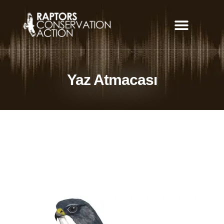
Can Yolu Uygulaması
Yaz Atmacası