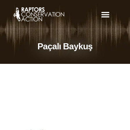
Can Yolu Uygulaması
Paçalı Baykuş