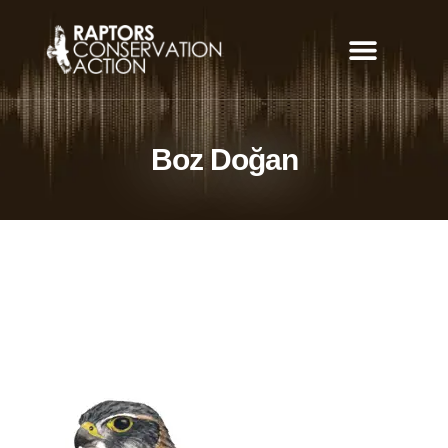
Can Yolu Uygulaması
Boz Doğan